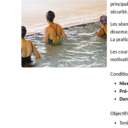
principa
sécurité
Les séan
douceur.
La prati
Les cour
motivati
Conditio
Niv
Pré
Dur
Objectif
Toni