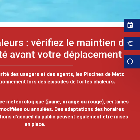
leurs : vérifiez le maintien de
ité avant votre déplacement
urité des usagers et des agents, les Piscines de Metz
tionnement lors des épisodes de fortes chaleurs.
ance météorologique (
jaune, orange ou rouge
), certaines
 modifiées ou annulées. Des adaptations des horaires
tions d'accueil du public peuvent également être mises
en place.