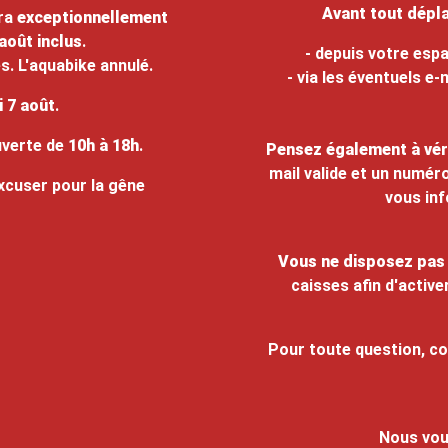
Avant tout dépla
era
exceptionnellement
août inclus
.
- depuis votre espa
. L'aquabike annulé.
- via les éventuels e
i 7 août
.
verte de
10h à 18h
.
Pensez également à véri
mail valide et un numér
xcuser pour la gêne
vous inf
Vous ne disposez pas 
caisses afin d'activ
Pour toute question, c
Nous vou